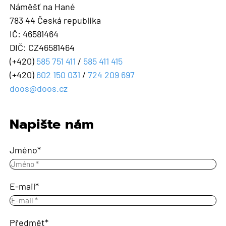
Náměšť na Hané
783 44 Česká republika
IČ: 46581464
DIČ: CZ46581464
(+420)
585 751 411
/
585 411 415
(+420)
602 150 031
/
724 209 697
doos@doos.cz
Napište nám
Jméno
E-mail
Předmět