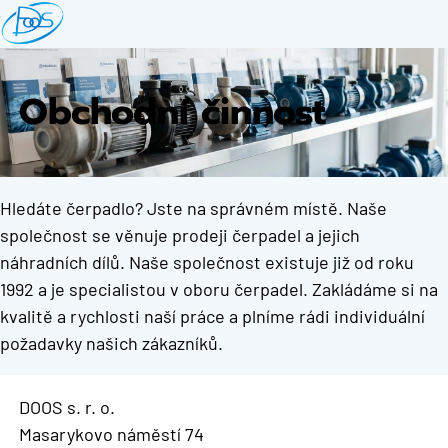
Přejít
k
hlavnímu
obsahu
Obchodní činnost
Hledáte čerpadlo? Jste na správném místě. Naše
společnost se věnuje prodeji čerpadel a jejich
náhradních dílů. Naše společnost existuje již od roku
1992 a je specialistou v oboru čerpadel. Zakládáme si na
kvalitě a rychlosti naší práce a plníme rádi individuální
požadavky našich zákazníků.
DOOS s. r. o.
Masarykovo náměstí 74