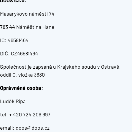
DOOS s.r.o.
Masarykovo náměstí 74
783 44 Náměšť na Hané
IČ: 46581464
DIČ: CZ46581464
Společnost je zapsaná u Krajského soudu v Ostravě,
oddíl C, vložka 3630
Oprávněná osoba:
Luděk Řípa
tel: + 420 724 209 697
email: doos@doos.cz