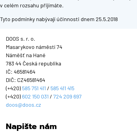
v celém rozsahu přijímáte.
Tyto podmínky nabývají účinnosti dnem 25.5.2018
DOOS s. r. o.
Masarykovo náměstí 74
Náměšť na Hané
783 44 Česká republika
IČ: 46581464
DIČ: CZ46581464
(+420)
585 751 411
/
585 411 415
(+420)
602 150 031
/
724 209 697
doos@doos.cz
Napište nám