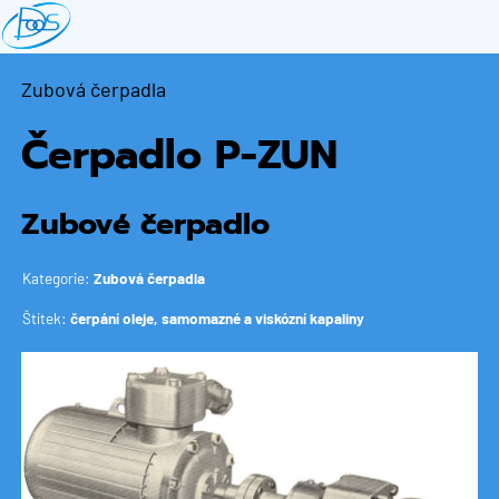
Přejít
k
hlavnímu
Zubová čerpadla
obsahu
Čerpadlo P-ZUN
Zubové čerpadlo
Kategorie:
Zubová čerpadla
Štítek:
čerpání oleje, samomazné a viskózní kapaliny