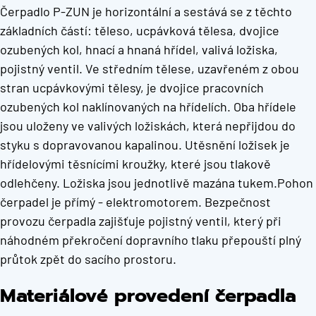
Čerpadlo P-ZUN je horizontální a sestává se z těchto
základních částí: těleso, ucpávková tělesa, dvojice
ozubených kol, hnací a hnaná hřídel, valivá ložiska,
pojistný ventil. Ve středním tělese, uzavřeném z obou
stran ucpávkovými tělesy, je dvojice pracovních
ozubených kol naklínovaných na hřídelích. Oba hřídele
jsou uloženy ve valivých ložiskách, která nepřijdou do
styku s dopravovanou kapalinou. Utěsnění ložisek je
hřídelovými těsnícími kroužky, které jsou tlakově
odlehčeny. Ložiska jsou jednotlivě mazána tukem.Pohon
čerpadel je přímý - elektromotorem. Bezpečnost
provozu čerpadla zajišťuje pojistný ventil, který při
náhodném překročení dopravního tlaku přepouští plný
průtok zpět do sacího prostoru.
Materiálové provedení čerpadla