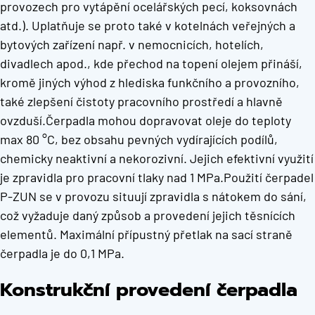
provozech pro vytápění ocelářských pecí, koksovnách
atd.). Uplatňuje se proto také v kotelnách veřejných a
bytových zařízení např. v nemocnicích, hotelích,
divadlech apod., kde přechod na topení olejem přináší,
kromě jiných výhod z hlediska funkčního a provozního,
také zlepšení čistoty pracovního prostředí a hlavně
ovzduší.Čerpadla mohou dopravovat oleje do teploty
max 80 °C, bez obsahu pevných vydírajících podílů,
chemicky neaktivní a nekorozivní. Jejich efektivní využití
je zpravidla pro pracovní tlaky nad 1 MPa.Použití čerpadel
P-ZUN se v provozu situují zpravidla s nátokem do sání,
což vyžaduje daný způsob a provedení jejich těsnících
elementů. Maximální přípustný přetlak na sací straně
čerpadla je do 0,1 MPa.
Konstrukční provedení čerpadla