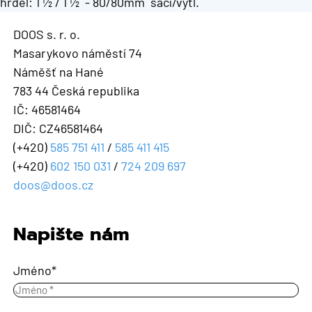
hrdel: 1 ½ / 1 ½ - 80/80mm sací/výtl.
DOOS s. r. o.
Masarykovo náměstí 74
Náměšť na Hané
783 44 Česká republika
IČ: 46581464
DIČ: CZ46581464
(+420)
585 751 411
/
585 411 415
(+420)
602 150 031
/
724 209 697
doos@doos.cz
Napište nám
Jméno