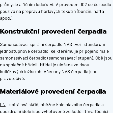
průmysle a říčním loďařství. V provedení 102 se čerpadlo
používá na přepravu hořlavých tekutin (benzín, nafta
apod.).
Konstrukční provedení čerpadla
Samonasávací spirální čerpadlo NVS tvoří standardní
jednostupňové čerpadlo, ke kterému je připojeno malé
samonasávací čerpadlo (samonasávací stupeň). Obě jsou
na společné hřídeli. Hřídel je uložena ve dvou
kuličkových ložiscích. Všechny NVS čerpadla jsou
pravotočivé.
Materiálové provedení čerpadla
LN
- spirálová skříň, oběžné kolo hlavního čerpadla a
pouzdro hřídele jsou vyhotovené ze šedé litiny. Těsnící