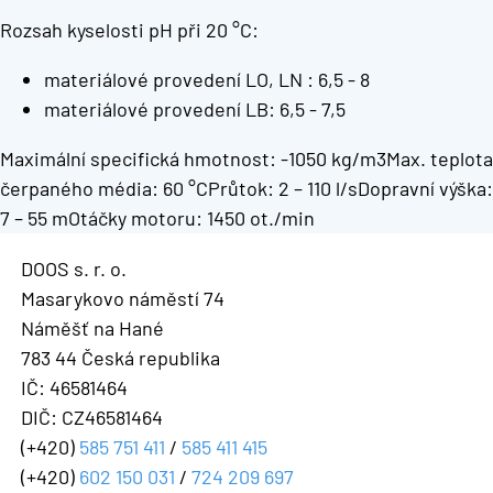
Rozsah kyselosti pH při 20 °C:
materiálové provedení LO, LN : 6,5 - 8
materiálové provedení LB: 6,5 - 7,5
Maximální specifická hmotnost: -1050 kg/m3Max. teplota
čerpaného média: 60 °CPrůtok: 2 – 110 l/sDopravní výška:
7 – 55 mOtáčky motoru: 1450 ot./min
DOOS s. r. o.
Masarykovo náměstí 74
Náměšť na Hané
783 44 Česká republika
IČ: 46581464
DIČ: CZ46581464
(+420)
585 751 411
/
585 411 415
(+420)
602 150 031
/
724 209 697