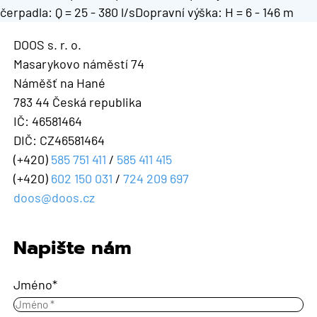
čerpadla: Q = 25 - 380 l/sDopravní výška: H = 6 - 146 m
DOOS s. r. o.
Masarykovo náměstí 74
Náměšť na Hané
783 44 Česká republika
IČ: 46581464
DIČ: CZ46581464
(+420)
585 751 411
/
585 411 415
(+420)
602 150 031
/
724 209 697
doos@doos.cz
Napište nám
Jméno