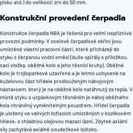
písku atd.) do velikosti zrn do 50 mm.
Konstrukční provedení čerpadla
Konstrukce čerpadla NBA je řešená pro velmi nepříznivé
provozní podmínky. V ocelové čerpadlové skříni jsou
umístěné vlastní pracovní části, které přicházejí do
styku s čerpanou vodní směsí (duše spirály s příložkou,
sací vložka, oběžné kolo a jeho těsnící kruhy). Oběžné
kolo je trojlopatkové uzavřené a je letmo uchycené na
kuželovou část hřídele prodlouženým nábojovým
nástavcem, který je na oběžné kolo natáhnutý za tepla. V
místě styku s ucpávkovým těsněním je náboj oběžného
kola chráněný vyměnitelným pouzdrem. Hřídel čerpadla
je uložený ve valivých ložiscích umístěných v kozlíkovém
tělese, s chladnou olejovou mazací lázní. Zbytek axiální
síly zachytává axiálně soudečkové ložisko.