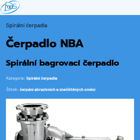
Přejít
k
hlavnímu
Spirální čerpadla
obsahu
Čerpadlo NBA
Spirální bagrovací čerpadlo
Kategorie:
Spirální čerpadla
Štítek:
čerpání abrazivních a znečištěných směsí