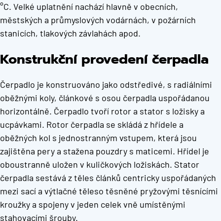
°C. Velké uplatnění nachází hlavně v obecních,
městských a průmyslových vodárnách, v požárních
stanicích, tlakových závlahách apod.
Konstrukční provedení čerpadla
Čerpadlo je konstruováno jako odstředivé, s radiálními
oběžnými koly, článkové s osou čerpadla uspořádanou
horizontálně. Čerpadlo tvoří rotor a stator s ložisky a
ucpávkami. Rotor čerpadla se skládá z hřídele a
oběžných kol s jednostranným vstupem, která jsou
zajištěna pery a stažena pouzdry s maticemi. Hřídel je
oboustranně uložen v kuličkových ložiskách. Stator
čerpadla sestává z těles článků centricky uspořádaných
mezi sací a výtlačné těleso těsněné pryžovými těsnícími
kroužky a spojeny v jeden celek vně umístěnými
stahovacími šrouby.