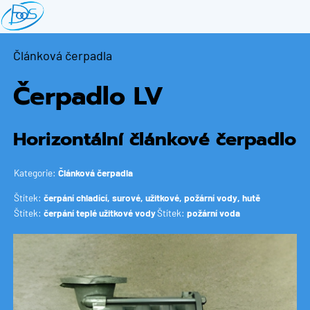
Přejít
k
hlavnímu
Článková čerpadla
obsahu
Čerpadlo LV
Horizontální článkové čerpadlo
Kategorie:
Článková čerpadla
Štítek:
čerpání chladící, surové, užitkové, požární vody, hutě
Štítek:
čerpání teplé užitkové vody
Štítek:
požární voda