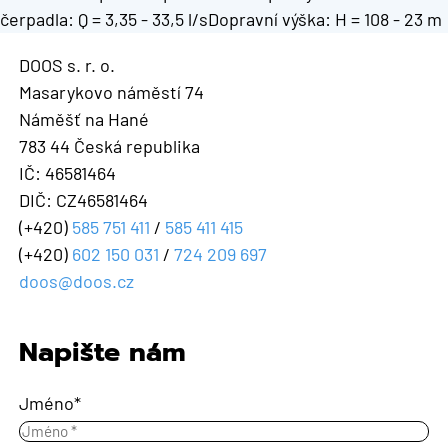
čerpadla: Q = 3,35 - 33,5 l/sDopravní výška: H = 108 - 23 m
DOOS s. r. o.
Masarykovo náměstí 74
Náměšť na Hané
783 44 Česká republika
IČ: 46581464
DIČ: CZ46581464
(+420)
585 751 411
/
585 411 415
(+420)
602 150 031
/
724 209 697
doos@doos.cz
Napište nám
Jméno