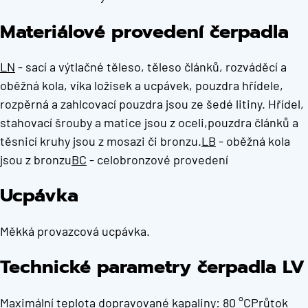
Materiálové provedení čerpadla
LN
- sací a výtlačné těleso, těleso článků, rozváděcí a
oběžná kola, víka ložisek a ucpávek, pouzdra hřídele,
rozpěrná a zahlcovací pouzdra jsou ze šedé litiny. Hřídel,
stahovací šrouby a matice jsou z oceli,pouzdra článků a
těsnicí kruhy jsou z mosazi či bronzu.
LB
- oběžná kola
jsou z bronzu
BC
- celobronzové provedení
Ucpávka
Měkká provazcová ucpávka.
Technické parametry čerpadla LV
Maximální teplota dopravované kapaliny: 80 °CPrůtok