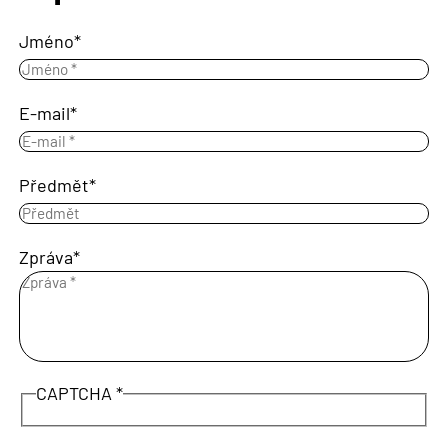
Jméno
E-mail
Předmět
Zpráva
CAPTCHA