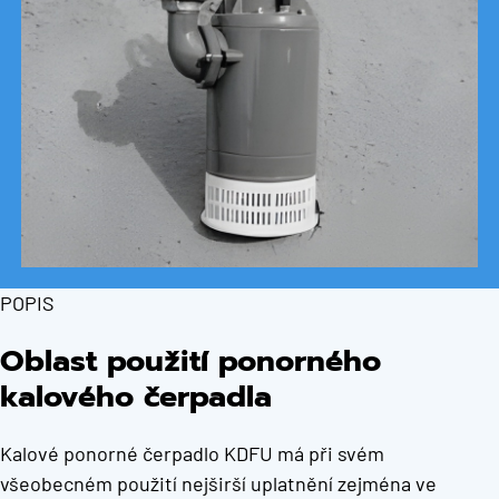
POPIS
Oblast použití ponorného
kalového čerpadla
Kalové ponorné čerpadlo KDFU má při svém
všeobecném použití nejširší uplatnění zejména ve