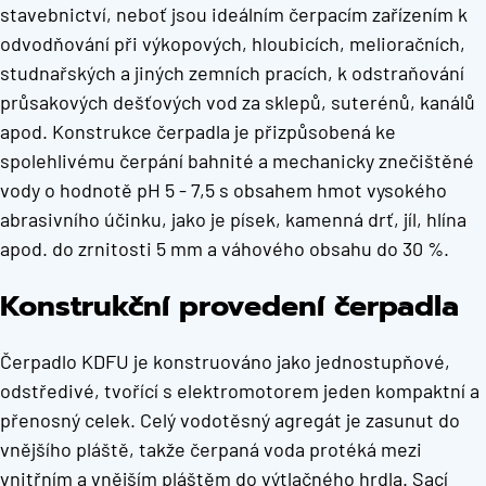
stavebnictví, neboť jsou ideálním čerpacím zařízením k
odvodňování při výkopových, hloubicích, melioračních,
studnařských a jiných zemních pracích, k odstraňování
průsakových dešťových vod za sklepů, suterénů, kanálů
apod. Konstrukce čerpadla je přizpůsobená ke
spolehlivému čerpání bahnité a mechanicky znečištěné
vody o hodnotě pH 5 - 7,5 s obsahem hmot vysokého
abrasivního účinku, jako je písek, kamenná drť, jíl, hlína
apod. do zrnitosti 5 mm a váhového obsahu do 30 %.
Konstrukční provedení čerpadla
Čerpadlo KDFU je konstruováno jako jednostupňové,
odstředivé, tvořící s elektromotorem jeden kompaktní a
přenosný celek. Celý vodotěsný agregát je zasunut do
vnějšího pláště, takže čerpaná voda protéká mezi
vnitřním a vnějším pláštěm do výtlačného hrdla. Sací