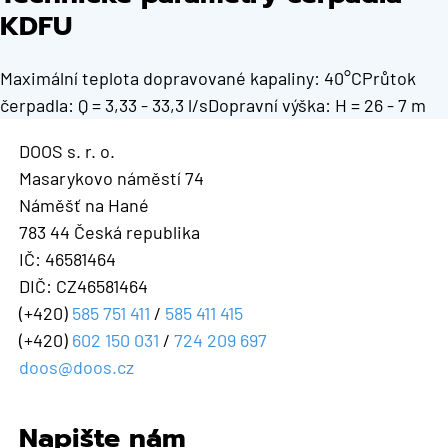
KDFU
Maximální teplota dopravované kapaliny: 40°CPrůtok
čerpadla: Q = 3,33 - 33,3 l/sDopravní výška: H = 26 - 7 m
DOOS s. r. o.
Masarykovo náměstí 74
Náměšť na Hané
783 44 Česká republika
IČ: 46581464
DIČ: CZ46581464
(+420)
585 751 411
/
585 411 415
(+420)
602 150 031
/
724 209 697
doos@doos.cz
Napište nám