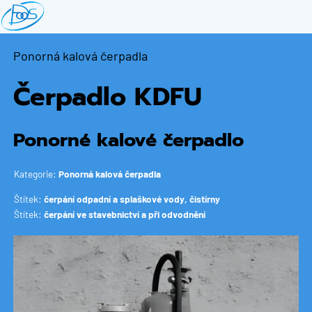
Přejít
k
hlavnímu
Ponorná kalová čerpadla
obsahu
Čerpadlo KDFU
Ponorné kalové čerpadlo
Kategorie:
Ponorná kalová čerpadla
Štítek:
čerpání odpadní a splaškové vody, čistírny
Štítek:
čerpání ve stavebnictví a při odvodnění