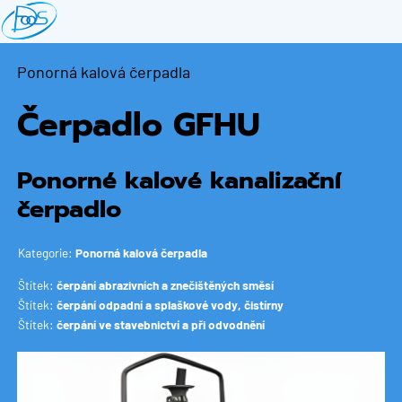
Přejít
k
hlavnímu
Ponorná kalová čerpadla
obsahu
Čerpadlo GFHU
Ponorné kalové kanalizační
čerpadlo
Kategorie:
Ponorná kalová čerpadla
Štítek:
čerpání abrazivních a znečištěných směsí
Štítek:
čerpání odpadní a splaškové vody, čistírny
Štítek:
čerpání ve stavebnictví a při odvodnění