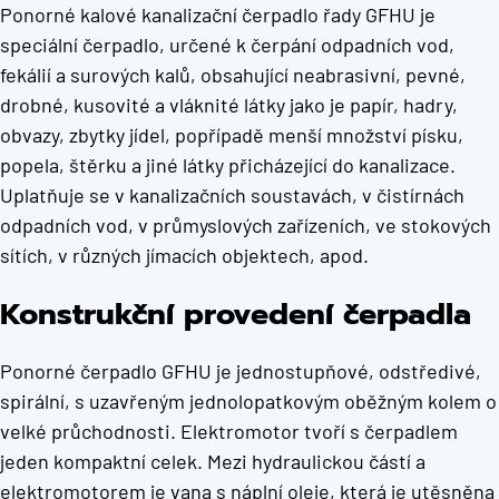
Ponorné kalové kanalizační čerpadlo řady GFHU je
speciální čerpadlo, určené k čerpání odpadních vod,
fekálií a surových kalů, obsahující neabrasivní, pevné,
drobné, kusovité a vláknité látky jako je papír, hadry,
obvazy, zbytky jídel, popřípadě menší množství písku,
popela, štěrku a jiné látky přicházející do kanalizace.
Uplatňuje se v kanalizačních soustavách, v čistírnách
odpadních vod, v průmyslových zařízeních, ve stokových
sítích, v různých jímacích objektech, apod.
Konstrukční provedení čerpadla
Ponorné čerpadlo GFHU je jednostupňové, odstředivé,
spirální, s uzavřeným jednolopatkovým oběžným kolem o
velké průchodnosti. Elektromotor tvoří s čerpadlem
jeden kompaktní celek. Mezi hydraulickou částí a
elektromotorem je vana s náplní oleje, která je utěsněna