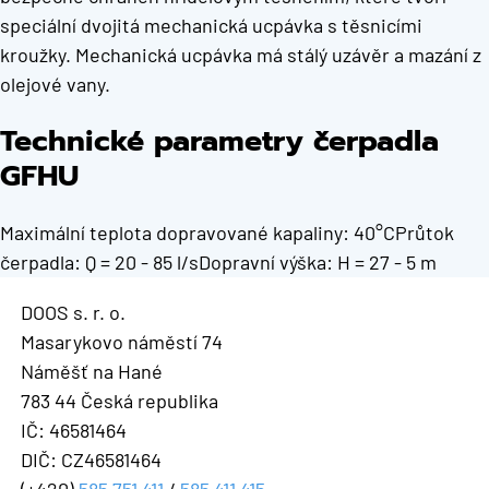
speciální dvojitá mechanická ucpávka s těsnicími
kroužky. Mechanická ucpávka má stálý uzávěr a mazání z
olejové vany.
Technické parametry čerpadla
GFHU
Maximální teplota dopravované kapaliny: 40°CPrůtok
čerpadla: Q = 20 - 85 l/sDopravní výška: H = 27 - 5 m
DOOS s. r. o.
Masarykovo náměstí 74
Náměšť na Hané
783 44 Česká republika
IČ: 46581464
DIČ: CZ46581464
(+420)
585 751 411
/
585 411 415