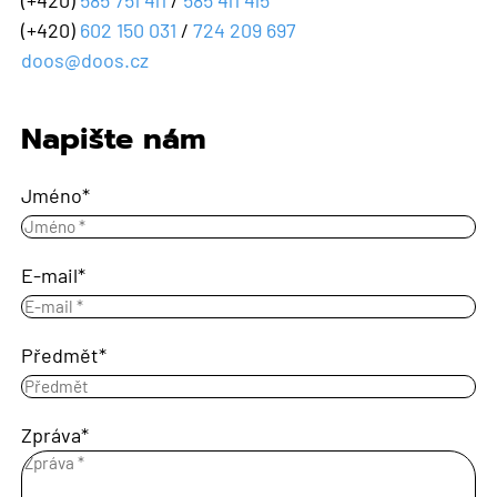
(+420)
602 150 031
/
724 209 697
doos@doos.cz
Napište nám
Jméno
E-mail
Předmět
Zpráva