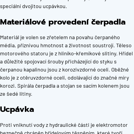
speciální dvojitou ucpávkou.
Materiálové provedení čerpadla
Materiál je volen se zřetelem na povahu čerpaného
média, příznivou hmotnost a životnost soustrojí. Těleso
motorového statoru je z hliníko-křemíkové slitiny. Hřídel
a důležité spojovací šrouby přicházející do styku s
čerpanou kapalinou jsou z korozivzdorné oceli. Oběžné
kolo je z otěruvzdorné oceli, odolávající do značné míry
korozi. Spirála čerpadla a stojan se sacím kolenem jsou
ze šedé litiny.
Ucpávka
Proti vniknutí vody z hydraulické části je elektromotor
bezpečně chráněn hřídelovým těsněním, které tvoří