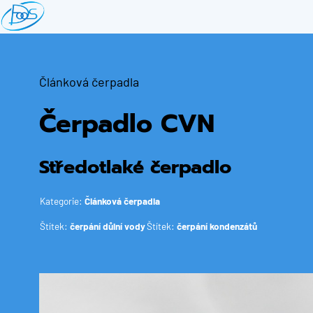
Přejít
k
hlavnímu
obsahu
Článková čerpadla
Čerpadlo CVN
Středotlaké čerpadlo
Kategorie:
Článková čerpadla
Štítek:
čerpání důlní vody
Štítek:
čerpání kondenzátů