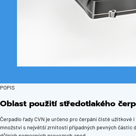
POPIS
Oblast použití středotlakého čer
Čerpadlo řady CVN je určeno pro čerpání čisté užitkové
množství s největší zrnitostí případných pevných částic
důlních pomocných provozech apod.