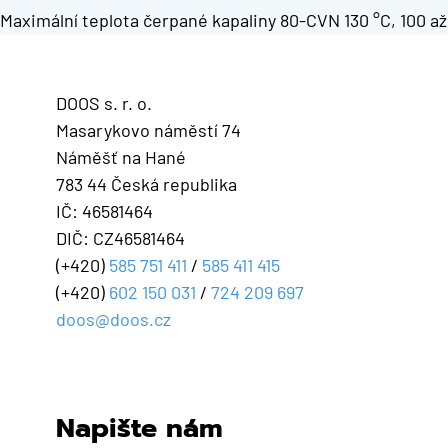
Maximální teplota čerpané kapaliny 80-CVN 130 °C, 100 a
DOOS s. r. o.
Masarykovo náměstí 74
Náměšť na Hané
783 44 Česká republika
IČ: 46581464
DIČ: CZ46581464
(+420)
585 751 411
/
585 411 415
(+420)
602 150 031
/
724 209 697
doos@doos.cz
Napište nám