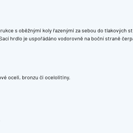
trukce s oběžnými koly řazenými za sebou do tlakových st
e. Sací hrdlo je uspořádáno vodorovně na boční straně č
vé oceli, bronzu či ocelolitiny.
V