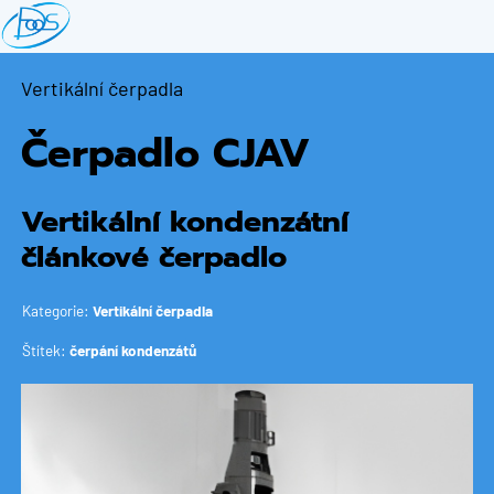
Přejít
k
hlavnímu
Vertikální čerpadla
obsahu
Čerpadlo CJAV
Vertikální kondenzátní
článkové čerpadlo
Kategorie:
Vertikální čerpadla
Štítek:
čerpání kondenzátů