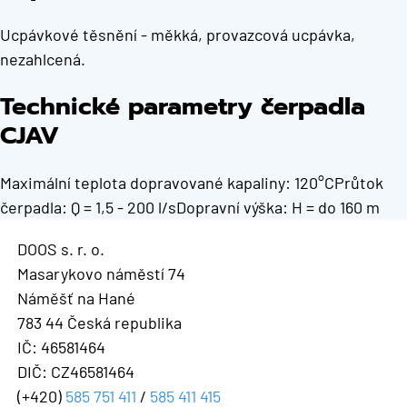
Ucpávkové těsnění - měkká, provazcová ucpávka,
nezahlcená.
Technické parametry čerpadla
CJAV
Maximální teplota dopravované kapaliny: 120°CPrůtok
čerpadla: Q = 1,5 - 200 l/sDopravní výška: H = do 160 m
DOOS s. r. o.
Masarykovo náměstí 74
Náměšť na Hané
783 44 Česká republika
IČ: 46581464
DIČ: CZ46581464
(+420)
585 751 411
/
585 411 415