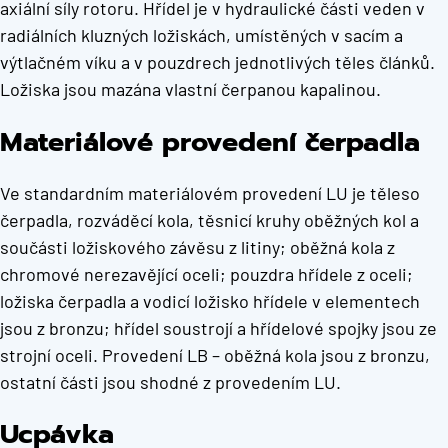
axiální síly rotoru. Hřídel je v hydraulické části veden v
radiálních kluzných ložiskách, umístěných v sacím a
výtlačném víku a v pouzdrech jednotlivých těles článků.
Ložiska jsou mazána vlastní čerpanou kapalinou.
Materiálové provedení čerpadla
Ve standardním materiálovém provedení LU je těleso
čerpadla, rozváděcí kola, těsnicí kruhy oběžných kol a
součásti ložiskového závěsu z litiny; oběžná kola z
chromové nerezavějící oceli; pouzdra hřídele z oceli;
ložiska čerpadla a vodicí ložisko hřídele v elementech
jsou z bronzu; hřídel soustrojí a hřídelové spojky jsou ze
strojní oceli. Provedení LB – oběžná kola jsou z bronzu,
ostatní části jsou shodné z provedením LU.
Ucpávka