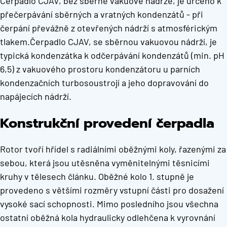
Čerpadlo CJAV, bez sběrné vakuové nádrže, je určeno k
přečerpávání sběrných a vratných kondenzátů - při
čerpání převážně z otevřených nádrží s atmosférickým
tlakem.Čerpadlo CJAV, se sběrnou vakuovou nádrží, je
typická kondenzátka k odčerpávání kondenzátů (min. pH
6,5) z vakuového prostoru kondenzátoru u parních
kondenzačních turbosoustrojí a jeho dopravování do
napájecích nádrží.
Konstrukční provedení čerpadla
Rotor tvoří hřídel s radiálními oběžnými koly, řazenými za
sebou, která jsou utěsněna vyměnitelnými těsnicími
kruhy v tělesech článku. Oběžné kolo 1. stupně je
provedeno s většími rozměry vstupní části pro dosažení
vysoké sací schopnosti. Mimo posledního jsou všechna
ostatní oběžná kola hydraulicky odlehčena k vyrovnání