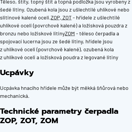
Těleso, štíty, topný štít a topná podložka jsou vyrobeny z
šedé litiny. Ozubená kola jsou z ušlechtilé uhlíkové nebo
slitinové kalené oceli.
ZOP, ZOT
- hřídele z ušlechtilé
uhlíkové oceli (povrchově kalené) a ložisková pouzdra z
bronzu nebo ložiskové litiny
ZOM
- těleso čerpadla a
spojovací lucerna jsou ze šedé litiny, hřídele jsou
z uhlíkové oceli (povrchově kalené), ozubená kola
z uhlíkové oceli a ložisková poudra z legované litiny
Ucpávky
Ucpávka hnacího hřídele může být měkká šňůrová nebo
mechanická.
Technické parametry čerpadla
ZOP, ZOT, ZOM