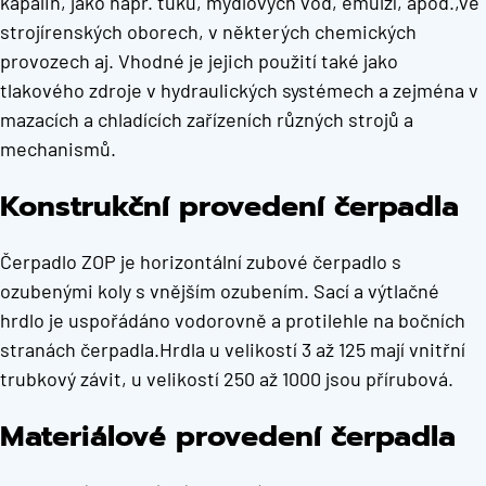
kapalin, jako např. tuků, mýdlových vod, emulzí, apod.,ve
strojírenských oborech, v některých chemických
provozech aj. Vhodné je jejich použití také jako
tlakového zdroje v hydraulických systémech a zejména v
mazacích a chladících zařízeních různých strojů a
mechanismů.
Konstrukční provedení čerpadla
Čerpadlo ZOP je horizontální zubové čerpadlo s
ozubenými koly s vnějším ozubením. Sací a výtlačné
hrdlo je uspořádáno vodorovně a protilehle na bočních
stranách čerpadla.Hrdla u velikostí 3 až 125 mají vnitřní
trubkový závit, u velikostí 250 až 1000 jsou přírubová.
Materiálové provedení čerpadla