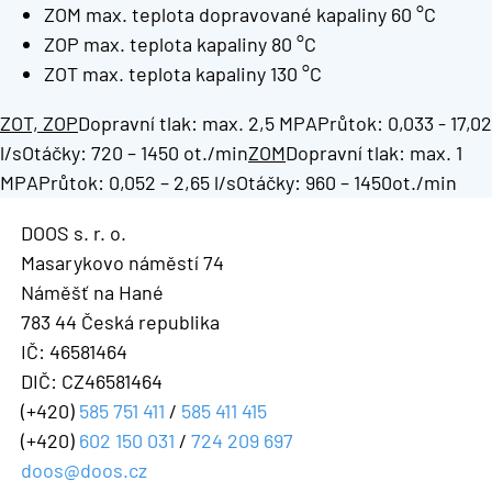
ZOM max. teplota dopravované kapaliny 60 °C
ZOP max. teplota kapaliny 80 °C
ZOT max. teplota kapaliny 130 °C
ZOT, ZOP
Dopravní tlak: max. 2,5 MPAPrůtok: 0,033 - 17,02
l/sOtáčky: 720 – 1450 ot./min
ZOM
Dopravní tlak: max. 1
MPAPrůtok: 0,052 – 2,65 l/sOtáčky: 960 – 1450ot./min
DOOS s. r. o.
Masarykovo náměstí 74
Náměšť na Hané
783 44 Česká republika
IČ: 46581464
DIČ: CZ46581464
(+420)
585 751 411
/
585 411 415
(+420)
602 150 031
/
724 209 697
doos@doos.cz