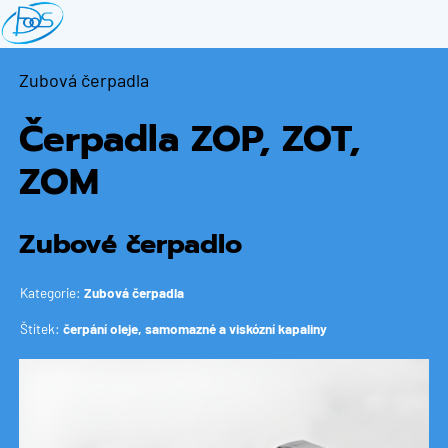
Přejít
k
hlavnímu
Zubová čerpadla
obsahu
Čerpadla ZOP, ZOT,
ZOM
Zubové čerpadlo
Kategorie:
Zubová čerpadla
Štítek:
čerpání oleje, samomazné a viskózní kapaliny