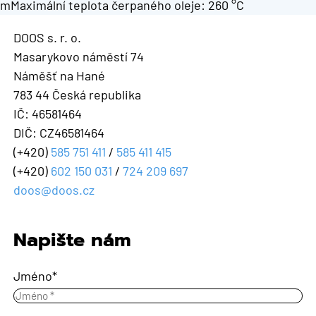
mMaximální teplota čerpaného oleje: 260 °C
DOOS s. r. o.
Masarykovo náměstí 74
Náměšť na Hané
783 44 Česká republika
IČ: 46581464
DIČ: CZ46581464
(+420)
585 751 411
/
585 411 415
(+420)
602 150 031
/
724 209 697
doos@doos.cz
Napište nám
Jméno