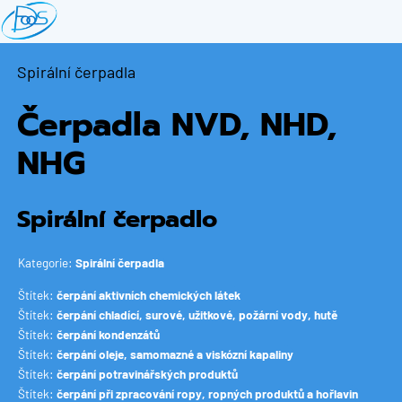
Přejít
k
hlavnímu
Spirální čerpadla
obsahu
Čerpadla NVD, NHD,
NHG
Spirální čerpadlo
Kategorie:
Spirální čerpadla
Štítek:
čerpání aktivních chemických látek
Štítek:
čerpání chladící, surové, užitkové, požární vody, hutě
Štítek:
čerpání kondenzátů
Štítek:
čerpání oleje, samomazné a viskózní kapaliny
Štítek:
čerpání potravinářských produktů
Štítek:
čerpání při zpracování ropy, ropných produktů a hořlavin