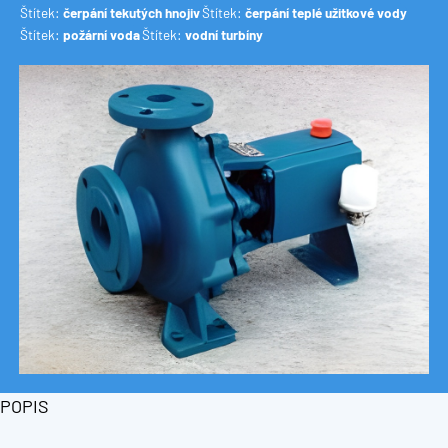
Štítek:
čerpání tekutých hnojiv
Štítek:
čerpání teplé užitkové vody
Štítek:
požární voda
Štítek:
vodní turbíny
POPIS