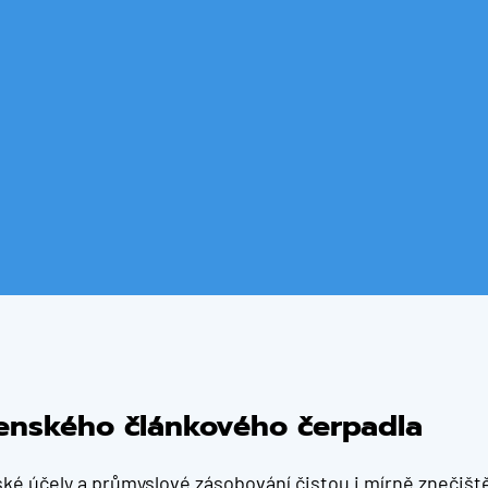
renského článkového čerpadla
nské účely a průmyslové zásobování čistou i mírně znečiš