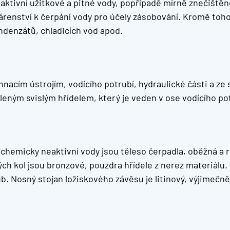
eaktivní užitkové a pitné vody, popřípadě mírně znečišt
vodárenství k čerpání vody pro účely zásobování. Kromě t
ndenzátů, chladicích vod apod.
hnacím ústrojím, vodícího potrubí, hydraulické části a z
ným svislým hřídelem, který je veden v ose vodícího pot
hemicky neaktivní vody jsou těleso čerpadla, oběžná a ro
ch kol jsou bronzové, pouzdra hřídele z nerez materiálu. Hř
ub. Nosný stojan ložiskového závěsu je litinový, výjimečn