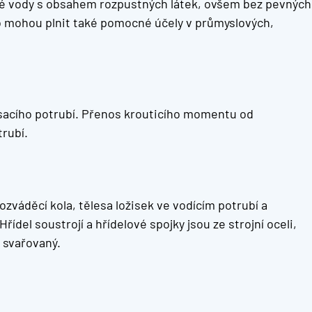
ěné vody s obsahem rozpustných látek, ovšem bez pevných
oho mohou plnit také pomocné účely v průmyslových,
e sacího potrubí. Přenos krouticího momentu od
rubí.
zváděcí kola, tělesa ložisek ve vodícím potrubí a
ídel soustrojí a hřídelové spojky jsou ze strojní oceli,
ě svařovaný.