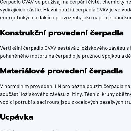
Čerpadlo CVAV se používají na čerpání čisté, chemicky n
vydírajících částic. Hlavní použití čerpadla CVAV je ve 
energetických a dalších provozech, jako např. čerpání ko
Konstrukční provedení čerpadla
Vertikální čerpadlo CVAV sestává z ložiskového závěsu s 
poháněného motoru na čerpadlo je pružnou spojkou a děle
Materiálové provedení čerpadla
V normálním provedení LN pro běžné použití čerpadla na c
součásti ložiskového závěsu z litiny. Těsnicí kruhy oběžný
vodicí potrubí a sací roura jsou z ocelových bezešvých tr
Ucpávka