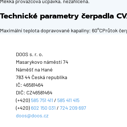
Měkká provazcová ucpávka, nezahlcená.
Technické parametry čerpadla C
Maximální teplota dopravované kapaliny: 60°CPrůtok čerpa
DOOS s. r. o.
Masarykovo náměstí 74
Náměšť na Hané
783 44 Česká republika
IČ: 46581464
DIČ: CZ46581464
(+420)
585 751 411
/
585 411 415
(+420)
602 150 031
/
724 209 697
doos@doos.cz