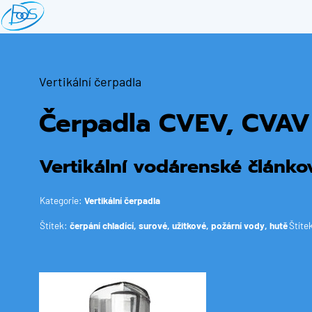
Přejít
k
hlavnímu
obsahu
Vertikální čerpadla
Čerpadla CVEV, CVAV
Vertikální vodárenské článko
Kategorie:
Vertikální čerpadla
Štítek:
čerpání chladící, surové, užitkové, požární vody, hutě
Štíte