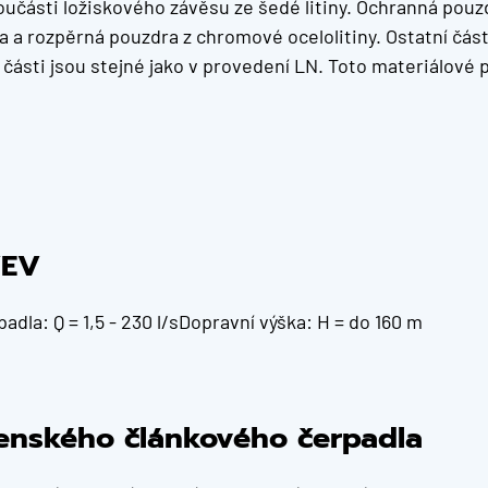
učásti ložiskového závěsu ze šedé litiny. Ochranná pouzdra
a a rozpěrná pouzdra z chromové ocelolitiny. Ostatní část
 části jsou stejné jako v provedení LN. Toto materiálové
VEV
dla: Q = 1,5 - 230 l/sDopravní výška: H = do 160 m
renského článkového čerpadla