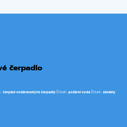
vé čerpadlo
k:
čerpání vodárenskými čerpadly
Štítek:
požární voda
Štítek:
závlahy