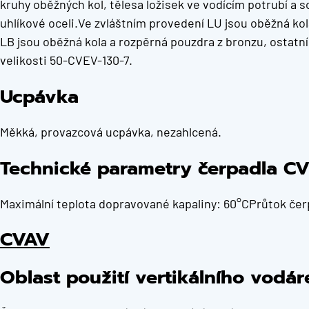
kruhy oběžných kol, tělesa ložisek ve vodícím potrubí a so
uhlíkové oceli.Ve zvláštním provedení LU jsou oběžná kol
LB jsou oběžná kola a rozpěrná pouzdra z bronzu, ostatní
velikosti 50-CVEV-130-7.
Ucpávka
Měkká, provazcová ucpávka, nezahlcená.
Technické parametry čerpadla C
Maximální teplota dopravované kapaliny: 60°CPrůtok čerpa
CVAV
Oblast použití vertikálního vodá