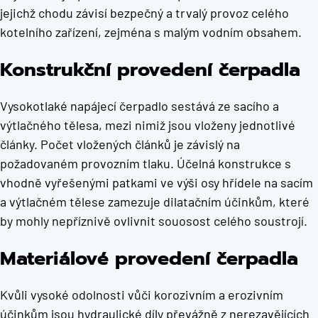
jejichž chodu závisí bezpečný a trvalý provoz celého
kotelního zařízení, zejména s malým vodním obsahem.
Konstrukční provedení čerpadla
Vysokotlaké napájecí čerpadlo sestává ze sacího a
výtlačného tělesa, mezi nimiž jsou vloženy jednotlivé
články. Počet vložených článků je závislý na
požadovaném provozním tlaku. Účelná konstrukce s
vhodně vyřešenými patkami ve výši osy hřídele na sacím
a výtlačném tělese zamezuje dilatačním účinkům, které
by mohly nepříznivě ovlivnit souosost celého soustrojí.
Materiálové provedení čerpadla
Kvůli vysoké odolnosti vůči korozivním a erozivním
účinkům jsou hydraulické díly převážně z nerezavějících