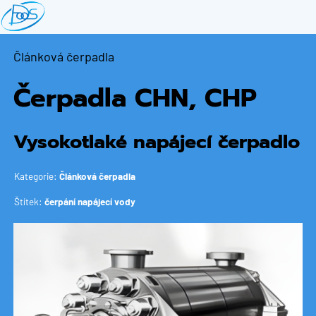
Přejít
k
hlavnímu
Článková čerpadla
obsahu
Čerpadla CHN, CHP
Vysokotlaké napájecí čerpadlo
Kategorie:
Článková čerpadla
Štítek:
čerpání napájecí vody