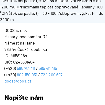
°CPrůtok čerpadla: Q = 12 - 55 l/sDopravní výška: H = do
1200 m
CHP
Maximální teplota dopravované kapaliny: 180
°CPrůtok čerpadla: Q = 30 - 100 l/sDopravní výška: H = do
2200 m
DOOS s. r. o.
Masarykovo náměstí 74
Náměšť na Hané
783 44 Česká republika
IČ: 46581464
DIČ: CZ46581464
(+420)
585 751 411
/
585 411 415
(+420)
602 150 031
/
724 209 697
doos@doos.cz
Napište nám